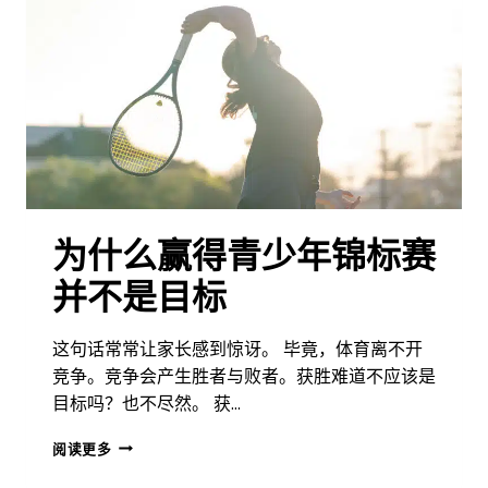
很
少
能
成
为
最
出
色
的
20
岁
为什么赢得青少年锦标赛
年
轻
并不是目标
人
这句话常常让家长感到惊讶。 毕竟，体育离不开
竞争。竞争会产生胜者与败者。获胜难道不应该是
目标吗？也不尽然。 获…
为
阅读更多
什
么