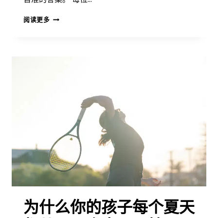
过
阅读更多
早
专
业
化
的
隐
性
成
本
为什么你的孩子每个夏天