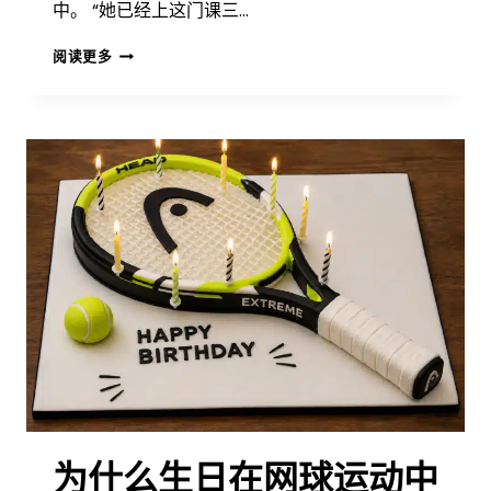
中。 “她已经上这门课三…
为
阅读更多
什
么
我
的
孩
子
没
有
进
步？
为什么生日在网球运动中