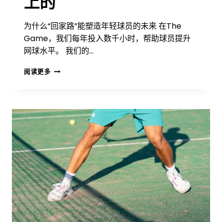
上的
为什么“回家路”能塑造年轻球员的未来 在The
Game，我们每年投入数千小时，帮助球员提升
网球水平。 我们的…
最
阅读更多
重
要
的
网
球
课
是
在
车
里
上
的