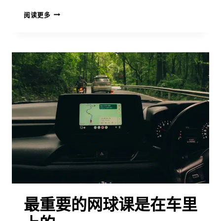
为
阅读更多
什
么
青
春
期
会
彻
底
改
变
青
少
年
网
球
运
动
最重要的网球课是在车里