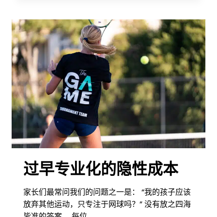
赢
得
青
少
年
锦
标
赛
并
不
是
目
标
过早专业化的隐性成本
家长们最常问我们的问题之一是： “我的孩子应该
放弃其他运动，只专注于网球吗？” 没有放之四海
皆准的答案。 每位…