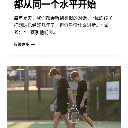
都从同一个水平开始
每年夏天，我们都会听到类似的对话。 “我的孩子
打网球已经好几年了，但似乎没什么进步。” 或
者： “上赛季他们表…
为
阅读更多
什
么
你
的
孩
子
每
个
夏
天
都
从
同
一