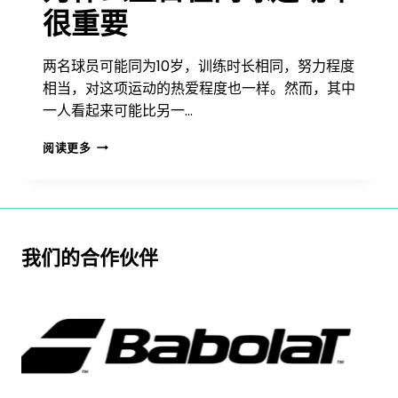
很重要
两名球员可能同为10岁，训练时长相同，努力程度
相当，对这项运动的热爱程度也一样。然而，其中
一人看起来可能比另一…
为
阅读更多
什
么
生
日
在
网
我们的合作伙伴
球
运
动
中
很
重
要