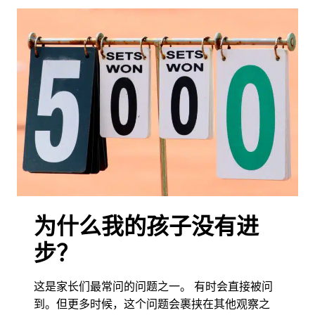
个
子
太
矮，
能
打
好
网
球
吗？
为什么我的孩子没有进
步？
这是家长们最常问的问题之一。 有时会直接被问
到。但更多时候，这个问题会裹挟在其他观察之