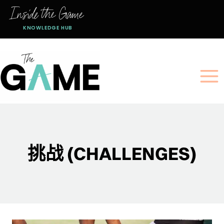
跳
Inside the Game
到
KNOWLEDGE HUB
内
容
挑战 (CHALLENGES)