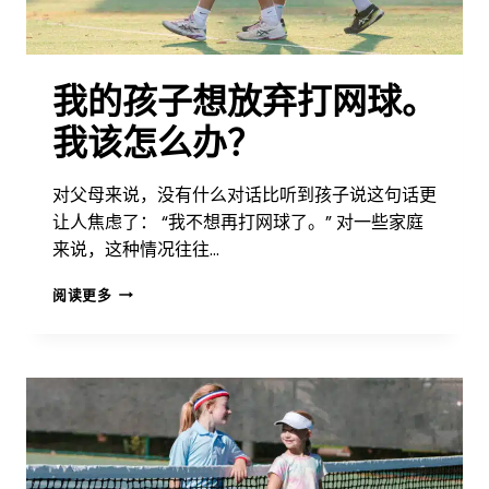
个
水
平
开
我的孩子想放弃打网球。
始
我该怎么办？
对父母来说，没有什么对话比听到孩子说这句话更
让人焦虑了： “我不想再打网球了。” 对一些家庭
来说，这种情况往往…
我
阅读更多
的
孩
子
想
放
弃
打
网
球。