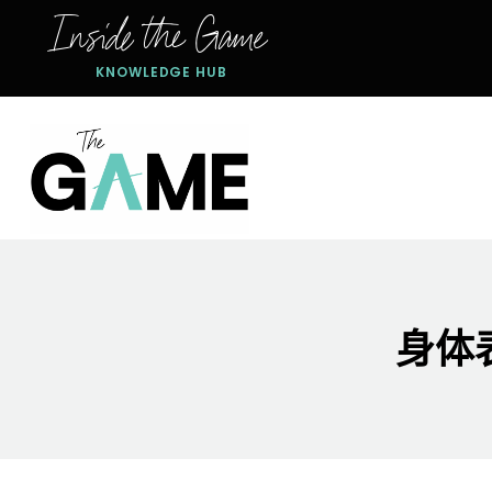
跳
Inside the Game
到
内
KNOWLEDGE HUB
容
身体表