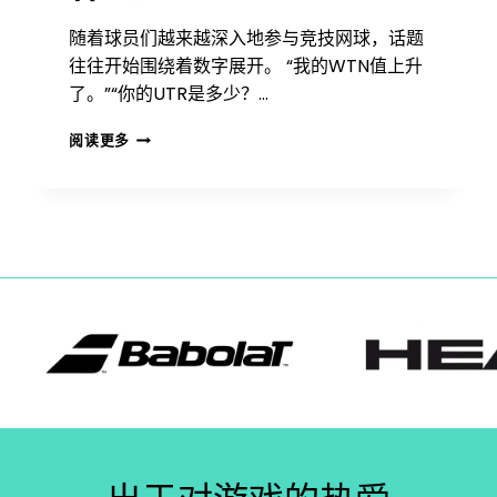
随着球员们越来越深入地参与竞技网球，话题
往往开始围绕着数字展开。 “我的WTN值上升
了。”“你的UTR是多少？…
了
阅读更多
解
WTN
和
UTR：
网
球
排
名
究
竟
能
告
诉
我
们
什