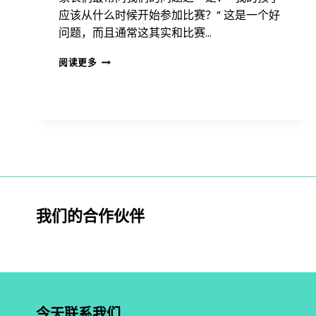
应该从什么时候开始参加比赛？” 这是一个好
问题，而且通常这其实和比赛…
我
阅读更多
的
孩
子
应
该
从
什
么
时
候
我们的合作伙伴
开
始
参
加
网
球
比
今天联系我们
赛？