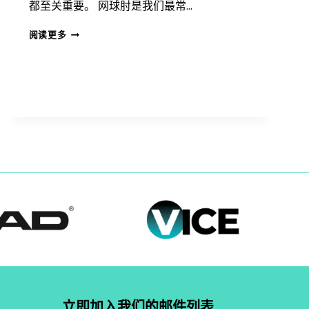
都至关重要。 网球肘是我们最常…
网
阅读更多
球
肘：
专
家
康
复
指
南
立即加入我们的邮件列表