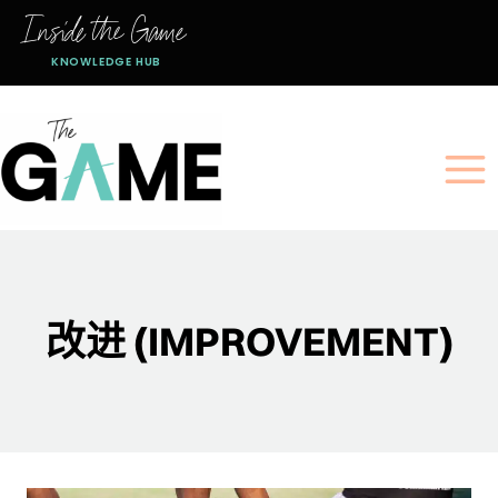
跳
Inside the Game
到
KNOWLEDGE HUB
内
容
改进 (IMPROVEMENT)