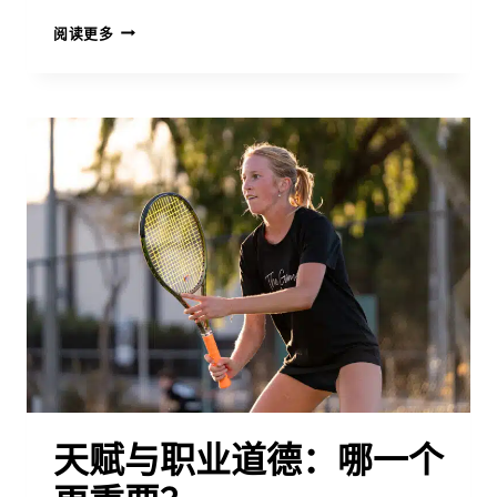
为
阅读更多
什
么
青
春
期
会
彻
底
改
变
青
少
年
网
球
运
动
天赋与职业道德：哪一个