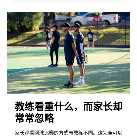
赢
得
青
少
年
锦
标
赛
并
不
是
目
标
教练看重什么，而家长却
常常忽略
家长观看网球比赛的方式与教练不同。这完全可以