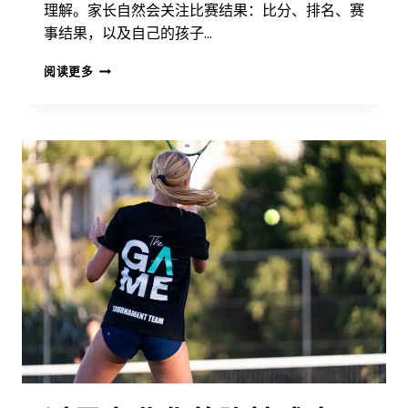
理解。家长自然会关注比赛结果：比分、排名、赛
事结果，以及自己的孩子…
教
阅读更多
练
看
重
什
么，
而
家
长
却
常
常
忽
略