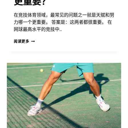
更重要？
在竞技体育领域，最常见的问题之一就是天赋和努
力哪一个更重要。 答案是：这两者都很重要。 在
网球最高水平的竞技中…
天
阅读更多
赋
与
职
业
道
德：
哪
一
个
更
重
要？