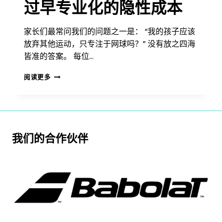
过早专业化的隐性成本
家长们最常问我们的问题之一是： “我的孩子应该
放弃其他运动，只专注于网球吗？” 没有放之四海
皆准的答案。 每位…
过
阅读更多
早
专
业
化
的
隐
我们的合作伙伴
性
成
本