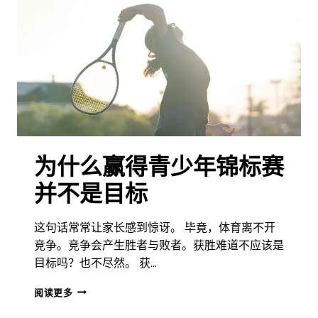
很
少
能
成
为
最
出
色
的
20
岁
为什么赢得青少年锦标赛
年
轻
并不是目标
人
这句话常常让家长感到惊讶。 毕竟，体育离不开
竞争。竞争会产生胜者与败者。获胜难道不应该是
目标吗？也不尽然。 获…
为
阅读更多
什
么