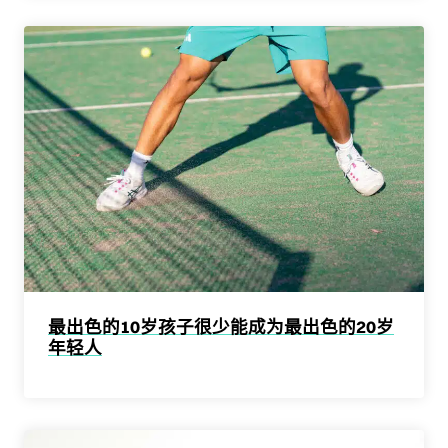
最出色的10岁孩子很少能成为最出色的20岁
年轻人