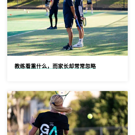
教练看重什么，而家长却常常忽略