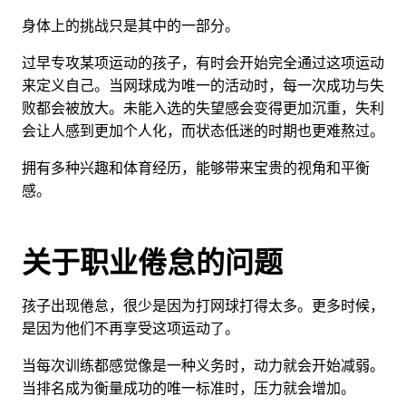
身体上的挑战只是其中的一部分。
过早专攻某项运动的孩子，有时会开始完全通过这项运动
来定义自己。当网球成为唯一的活动时，每一次成功与失
败都会被放大。未能入选的失望感会变得更加沉重，失利
会让人感到更加个人化，而状态低迷的时期也更难熬过。
拥有多种兴趣和体育经历，能够带来宝贵的视角和平衡
感。
关于职业倦怠的问题
孩子出现倦怠，很少是因为打网球打得太多。更多时候，
是因为他们不再享受这项运动了。
当每次训练都感觉像是一种义务时，动力就会开始减弱。
当排名成为衡量成功的唯一标准时，压力就会增加。