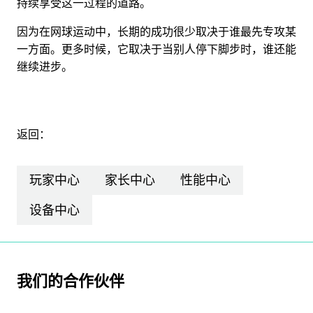
持续享受这一过程的道路。
因为在网球运动中，长期的成功很少取决于谁最先专攻某
一方面。更多时候，它取决于当别人停下脚步时，谁还能
继续进步。
返回：
玩家中心
家长中心
性能中心
设备中心
我们的合作伙伴