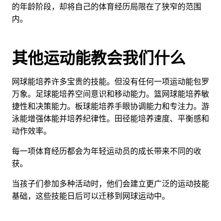
的年龄阶段，却将自己的体育经历局限在了狭窄的范围
内。
其他运动能教会我们什么
网球能培养许多宝贵的技能。但没有任何一项运动能包罗
万象。足球能培养空间意识和移动能力。篮网球能培养敏
捷性和决策能力。板球能培养手眼协调能力和专注力。游
泳能增强体能并培养纪律性。田径能培养速度、平衡感和
动作效率。
每一项体育经历都会为年轻运动员的成长带来不同的收
获。
当孩子们参加多种活动时，他们会建立更广泛的运动技能
基础，这些技能日后可以迁移到网球运动中。