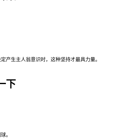
。
决定产生主人翁意识时，这种坚持才最具力量。
一下
网球。