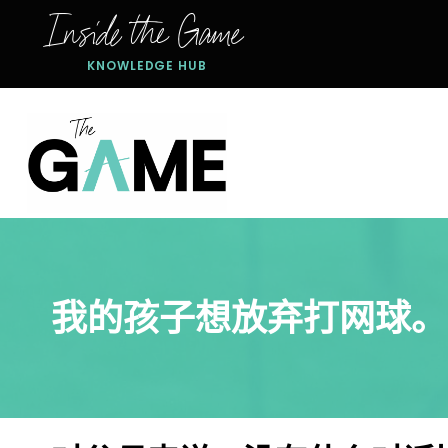
跳
Inside the Game
到
内
KNOWLEDGE HUB
容
我的孩子想放弃打网球。