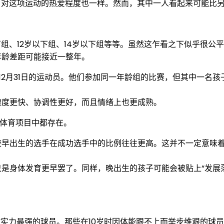
，对这项运动的热爱程度也一样。然而，其中一人看起来可能比
下组、12岁以下组、14岁以下组等等。虽然这乍看之下似乎很公
年龄差距可能接近一整年。
年12月31日的运动员。他们参加同一年龄组的比赛，但其中一名
速度更快、协调性更好，而且情绪上也更成熟。
多体育项目中都存在。
较早出生的选手在成功选手中的比例往往更高。这并不一定意味
是身体发育更早罢了。同样，晚出生的孩子可能会被贴上“发展
岁时实力最强的球员。那些在10岁时因体能跟不上而举步维艰的球