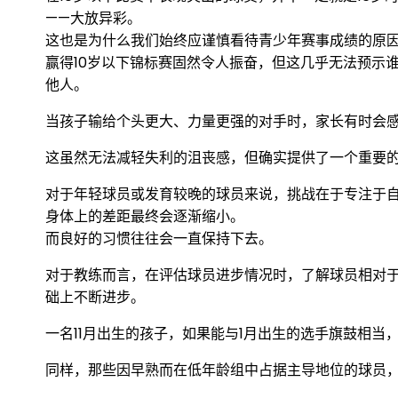
——大放异彩。
这也是为什么我们始终应谨慎看待青少年赛事成绩的原
赢得10岁以下锦标赛固然令人振奋，但这几乎无法预示
他人。
当孩子输给个头更大、力量更强的对手时，家长有时会
这虽然无法减轻失利的沮丧感，但确实提供了一个重要
对于年轻球员或发育较晚的球员来说，挑战在于专注于
身体上的差距最终会逐渐缩小。
而良好的习惯往往会一直保持下去。
对于教练而言，在评估球员进步情况时，了解球员相对
础上不断进步。
一名11月出生的孩子，如果能与1月出生的选手旗鼓相当
同样，那些因早熟而在低年龄组中占据主导地位的球员