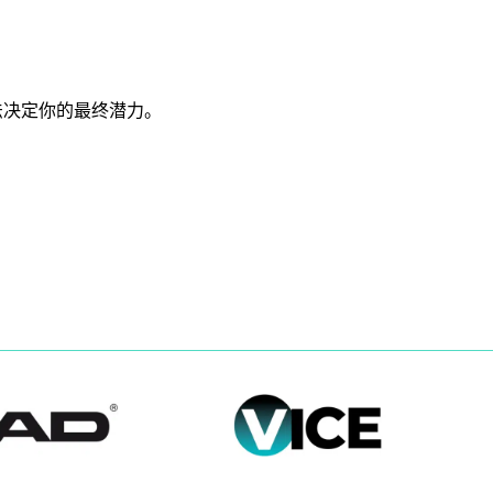
法决定你的最终潜力。