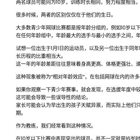
两名球员可能同为10岁，训练时长相同，努力程度相当
很多时候，两者的区别仅仅在于他们的生日。
大多数青少年网球比赛都是按年龄分组的，例如10岁以
在任何年龄组中，年龄最大的选手与最小的选手之间，
试想一位出生于1月1日的运动员，以及另一位出生于同
长历程的比重相当大。
这一年的年龄差距往往意味着身高更高、体格更强壮、
这种现象被称为“相对年龄效应”，在包括网球在内的许
如果你观察一下青少年赛事，就会发现，在选拔年度中
这可能会导致一些误导性的结论。
家长可能会认为早出生的孩子天赋异禀，而实际上他们只
期。
作为教练，我们经常看到这种情况。
在10岁以下比赛中表现突出的球员，并不一定就是16