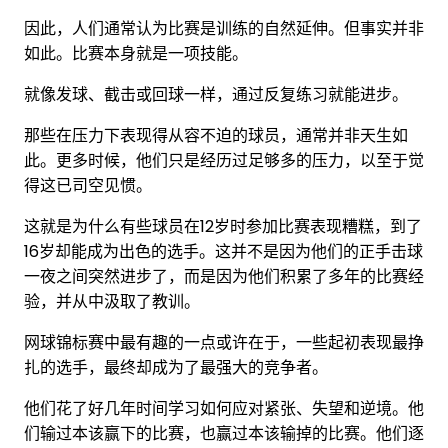
因此，人们通常认为比赛是训练的自然延伸。但事实并非
如此。比赛本身就是一项技能。
就像发球、截击或回球一样，通过反复练习就能进步。
那些在压力下表现得从容不迫的球员，通常并非天生如
此。更多时候，他们只是经历过足够多的压力，以至于觉
得这已司空见惯。
这就是为什么有些球员在12岁时参加比赛表现糟糕，到了
16岁却能成为出色的选手。这并不是因为他们的正手击球
一夜之间突然进步了，而是因为他们积累了多年的比赛经
验，并从中汲取了教训。
网球锦标赛中最有趣的一点或许在于，一些起初表现最挣
扎的选手，最终却成为了最强大的竞争者。
他们花了好几年时间学习如何应对紧张、失望和逆境。他
们输过本该赢下的比赛，也赢过本该输掉的比赛。他们逐