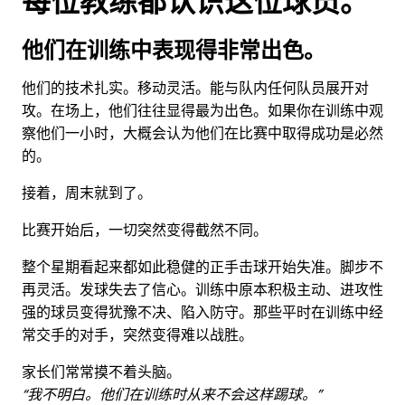
每位教练都认识这位球员。
他们在训练中表现得非常出色。
他们的技术扎实。移动灵活。能与队内任何队员展开对
攻。在场上，他们往往显得最为出色。如果你在训练中观
察他们一小时，大概会认为他们在比赛中取得成功是必然
的。
接着，周末就到了。
比赛开始后，一切突然变得截然不同。
整个星期看起来都如此稳健的正手击球开始失准。脚步不
再灵活。发球失去了信心。训练中原本积极主动、进攻性
强的球员变得犹豫不决、陷入防守。那些平时在训练中经
常交手的对手，突然变得难以战胜。
家长们常常摸不着头脑。
“我不明白。他们在训练时从来不会这样踢球。”