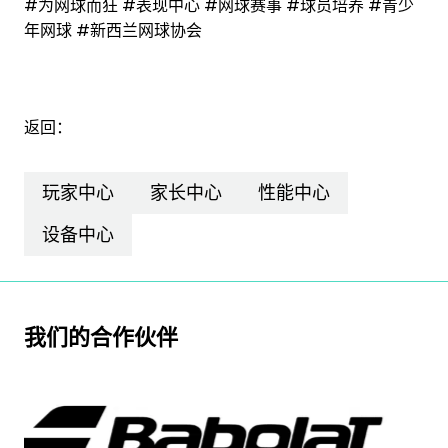
#为网球而狂 #表现中心 #网球赛事 #球员培养 #青少
年网球 #新西兰网球协会
返回：
玩家中心
家长中心
性能中心
设备中心
我们的合作伙伴