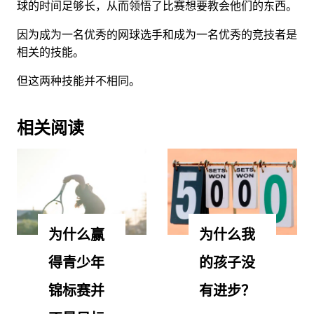
球的时间足够长，从而领悟了比赛想要教会他们的东西。
因为成为一名优秀的网球选手和成为一名优秀的竞技者是
相关的技能。
但这两种技能并不相同。
相关阅读
为什么赢
为什么我
得青少年
的孩子没
锦标赛并
有进步？