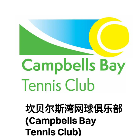
坎贝尔斯湾网球俱乐部
(Campbells Bay
Tennis Club)