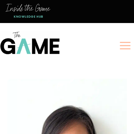
跳
Inside the Game
到
KNOWLEDGE HUB
内
容