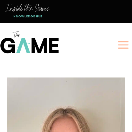
跳
Inside the Game
到
KNOWLEDGE HUB
内
容